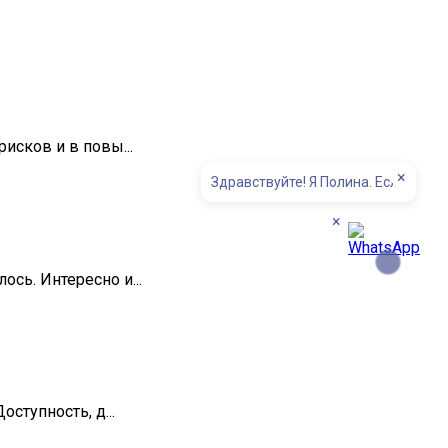
исков и в повы...
×
Здравствуйте! Я Полина. Если у вас е
×
ь. Интересно и...
ступность, д...