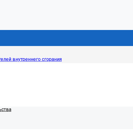
елей внутреннего сгорания
ьства