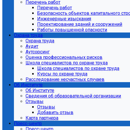
Перечень работ
Перечень работ
Безопасность объектов капитального стр
Инженерные изыскания
Проектирование зданий и сооружений
Работы повышенной опасности
Охрана труда
Охрана труда
Аудит
Аутсорсинг
Оценка профессиональных рисков
Школа специалистов по охране труда
Школа специалистов по охране труда
Курсы по охране труда
Расследование несчастных случаев
Об Институте
Об Институте
Сведения об образовательной организации
Отзывы
Отзывы
Добавить отзыв
Карта партнера
Пресс-центр
Пресс-центр