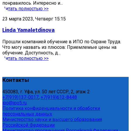
понравилось. Интересно и...
Читать полностью >>
23 марта 2023, Четверг 15:15
Linda Yamaletdinova
Прошли компанией обучение в ИПО по Охране Труда.
Что могу назвать из плюсов: Приемлемые цены на
обучение. Доступность, д...
Читать полностью >>
Контакты
450083, г. Уфа, ул. 50 лет СССР, 2, этаж 2
+7(919)137-0017
,
+7(919)612-8448
ipo@ipo5.ru
Политика конфиденциальности и обработки
персональных данных
Министерство науки и высшего образования
Российской Федерации
Министерство просвещения Российской Федерации